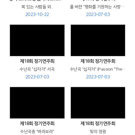
복 있는 사람들 외 .
풀 버젼 "평화를 기원하는 사랑의 콘서트"
2023-10-22
2023-07-03
Views
Views
제18회 정기연주회
제18회 정기연주회
수난곡 "십자가" 서곡
수난곡 "십자가" (Passion "The Cross")
2023-07-03
2023-07-03
Views
Views
제18회 정기연주회
제18회 정기연주회
수난곡중 "바라보라"
빛의 영광