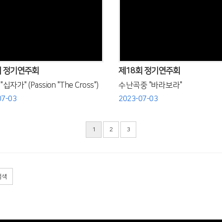
Views
Views
회 정기연주회
제18회 정기연주회
십자가" (Passion "The Cross")
수난곡중 "바라보라"
07-03
2023-07-03
1
2
3
검색