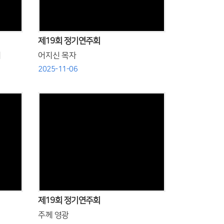
제19회 정기연주회
서
어지신 목자
2025-11-06
Views
제19회 정기연주회
주께 영광