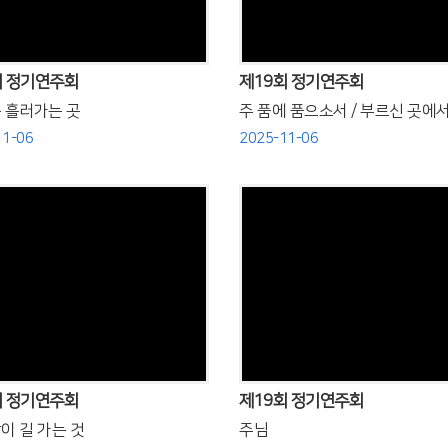
회 정기연주회
제19회 정기연주회
 흘러가는 곳
주 품에 품으소서 / 부르신 곳에
11-06
2025-11-06
Views
Views
회 정기연주회
제19회 정기연주회
이 길 가는 것
주님