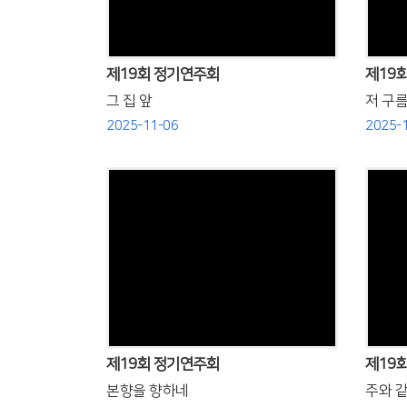
제19회 정기연주회
제19
그 집 앞
저 구름
2025-11-06
2025-
Views
제19회 정기연주회
제19
본향을 향하네
주와 같