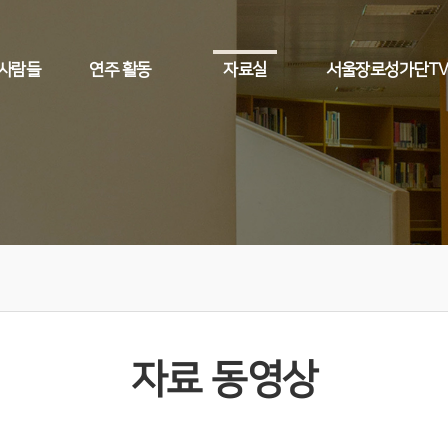
 사람들
연주 활동
자료실
서울장로성가단T
자료 동영상