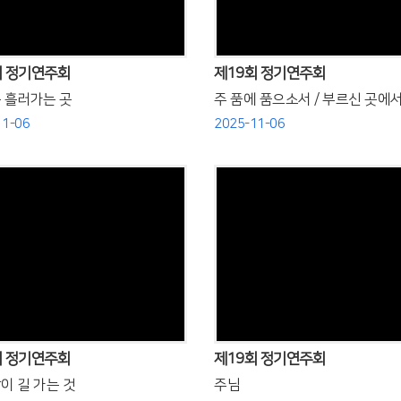
회 정기연주회
제19회 정기연주회
 흘러가는 곳
주 품에 품으소서 / 부르신 곳에
11-06
2025-11-06
Views
Views
회 정기연주회
제19회 정기연주회
이 길 가는 것
주님