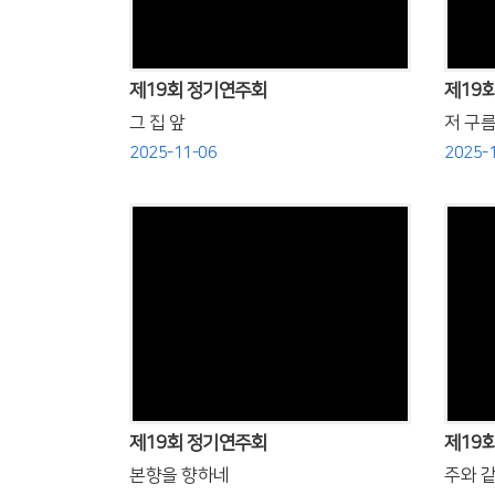
제19회 정기연주회
제19
그 집 앞
저 구름
2025-11-06
2025-
Views
제19회 정기연주회
제19
본향을 향하네
주와 같