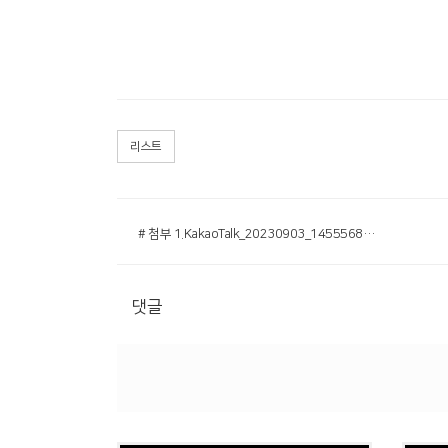
리스트
# 첨부 1.KakaoTalk_20230903_145556880.jpg
댓글