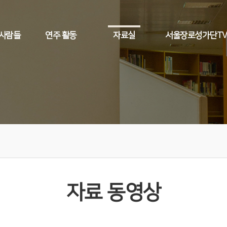
 사람들
연주 활동
자료실
서울장로성가단T
자료 동영상