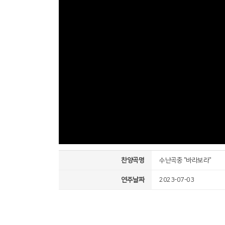
찬양곡명
수난곡중 "바라보라"
연주날짜
2023-07-03