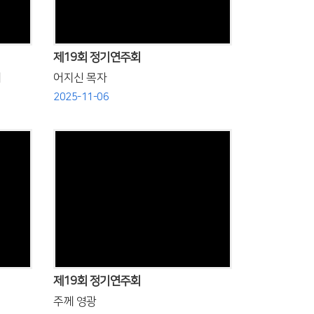
제19회 정기연주회
서
어지신 목자
2025-11-06
Views
제19회 정기연주회
주께 영광