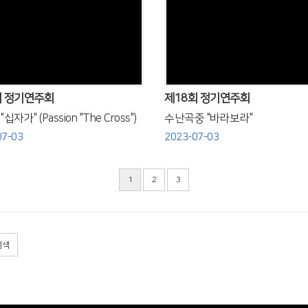
Views
Views
회 정기연주회
제18회 정기연주회
십자가" (Passion "The Cross")
수난곡중 "바라보라"
07-03
2023-07-03
1
2
3
검색