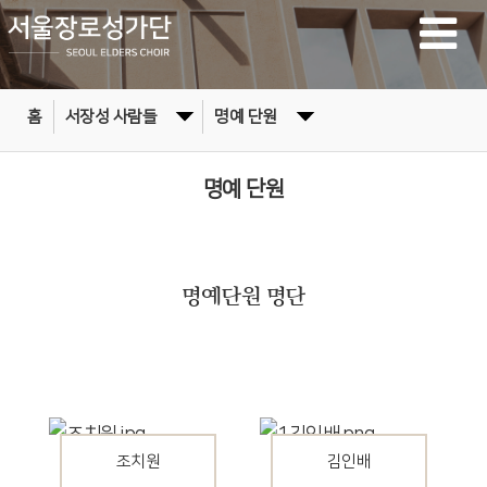
홈
서장성 사람들
명예 단원
명예 단원
명예단원 명단
조치원
김인배