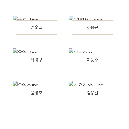
손홍일
허용근
유영구
이능수
윤영호
김용길