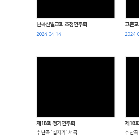
난곡신일교회 초청연주회
고촌교
2024-04-14
2024-
Views
제18회 정기연주회
제18
수난곡 "십자가" 서곡
수난곡 "