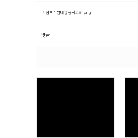
# 첨부 1.썸네일 공덕교회..png
댓글
Views