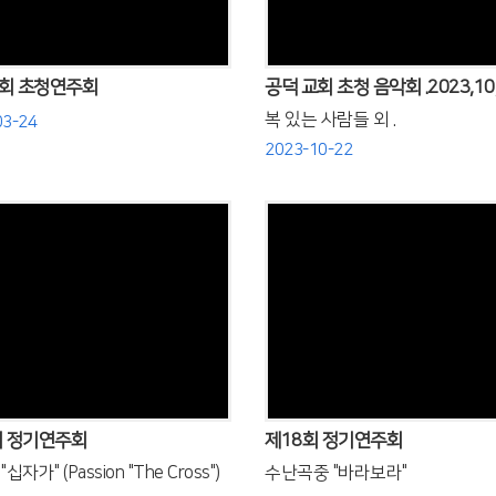
회 초청연주회
공덕 교회 초청 음악회 .2023,10,
복 있는 사람들 외 .
03-24
2023-10-22
Views
Views
회 정기연주회
제18회 정기연주회
십자가" (Passion "The Cross")
수난곡중 "바라보라"