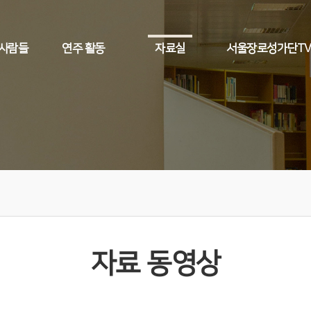
 사람들
연주 활동
자료실
서울장로성가단T
자료 동영상