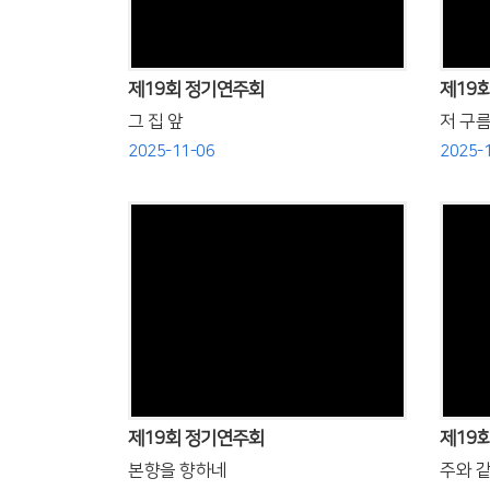
제19회 정기연주회
제19
그 집 앞
저 구름
2025-11-06
2025-
Views
제19회 정기연주회
제19
본향을 향하네
주와 같