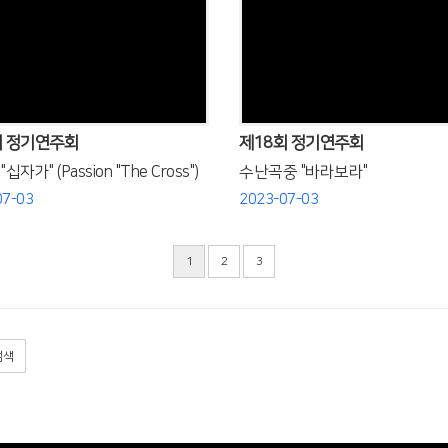
Views
Views
회 정기연주회
제18회 정기연주회
십자가" (Passion "The Cross")
수난곡중 "바라보라"
07-03
2023-07-03
1
2
3
검색