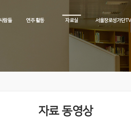
 사람들
연주 활동
자료실
서울장로성가단T
자료 동영상