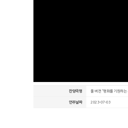
찬양곡명
풀 버젼 "평화를 기원하는
연주날짜
2023-07-03