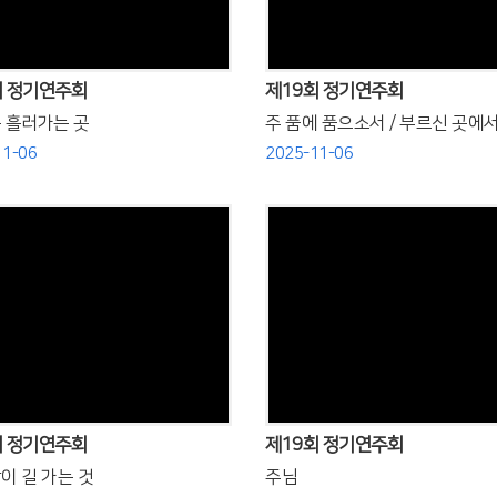
회 정기연주회
제19회 정기연주회
 흘러가는 곳
주 품에 품으소서 / 부르신 곳에
11-06
2025-11-06
Views
Views
회 정기연주회
제19회 정기연주회
이 길 가는 것
주님