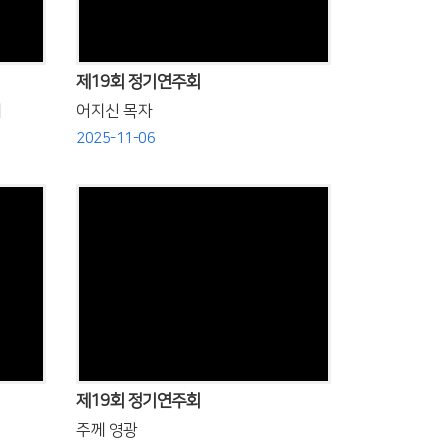
제19회 정기연주회
서
어지신 목자
2025-11-06
Views
제19회 정기연주회
주께 영광