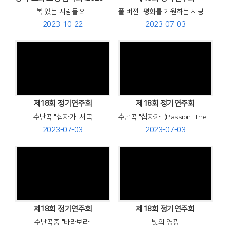
복 있는 사람들 외 .
풀 버젼 "평화를 기원하는 사랑의 콘서트"
2023-10-22
2023-07-03
Views
Views
제18회 정기연주회
제18회 정기연주회
수난곡 "십자가" 서곡
수난곡 "십자가" (Passion "The Cross")
2023-07-03
2023-07-03
Views
Views
제18회 정기연주회
제18회 정기연주회
수난곡중 "바라보라"
빛의 영광