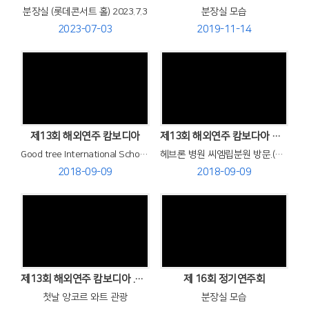
분장실 (롯데콘서트 홀) 2023.7.3
분장실 모습
2023-07-03
2019-11-14
Views
Views
제13회 해외연주 캄보디아
제13회 해외연주 캄보다아 연주 여행.
Good tree International School 에서 찬양 연주
헤브론 병원 씨엠립분원 방문.(이수엽 선교사 시무).참빛교회 연주.
2018-09-09
2018-09-09
Views
Views
제13회 해외연주 캄보디아 .베트남 연주 여행
제 16회 정기연주회
첫날 앙코르 와트 관광
분장실 모습