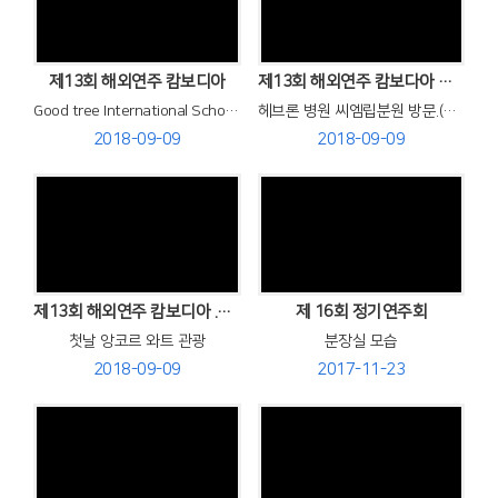
Views
Views
제13회 해외연주 캄보디아
제13회 해외연주 캄보다아 연주 여행.
Good tree International School 에서 찬양 연주
헤브론 병원 씨엠립분원 방문.(이수엽 선교사 시무).참빛교회 연주.
2018-09-09
2018-09-09
Views
Views
제13회 해외연주 캄보디아 .베트남 연주 여행
제 16회 정기연주회
첫날 앙코르 와트 관광
분장실 모습
2018-09-09
2017-11-23
Views
Views