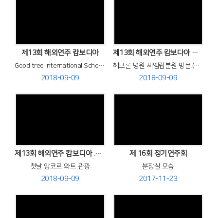
Views
Views
제13회 해외연주 캄보디아
제13회 해외연주 캄보다아 연주 여행.
Good tree International School 에서 찬양 연주
헤브론 병원 씨엠립분원 방문.(이수엽 선교사 시무).참빛교회 연주.
2018-09-09
2018-09-09
Views
Views
제13회 해외연주 캄보디아 .베트남 연주 여행
제 16회 정기연주회
첫날 앙코르 와트 관광
분장실 모습
2018-09-09
2017-11-23