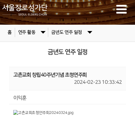
홈
연주 활동
금년도 연주 일정
금년도 연주 일정
고촌교회 창립40주년기념 초청연주회
2024-02-23 10:33:42
이익훈